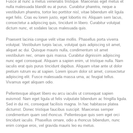
Fusce at nunc a metus venenatis tristique. Maecenas eget metus et
nulla malesuada blandit eu at purus. Curabitur pharetra, neque a
vestibulum pharetra, tortor leo porttitor nisl, vitae bibendum elit ligula
eget felis. Cras eu lorem justo, eget lobortis mi. Aliquam sem lacus,
consectetur a adipiscing quis, tincidunt in libero. Curabitur volutpat
dictum nunc, et sodales lacus malesuada quis.
Praesent lacinia congue velit vitae mollis. Phasellus porta viverra
volutpat. Vestibulum turpis lacus, volutpat quis adipiscing sit amet,
aliquet ac dui. Quisque mauris nulla, condimentum sit amet
vestibulum nec, ornare quis massa. Curabitur dignissim adipiscing
nunc eget consequat. Aliquam a sapien enim, ut tristique nulla. Nam
iaculis erat quis purus tincidunt dapibus. Aliquam vitae ante ut dolor
pretium rutrum eu at sapien. Lorem ipsum dolor sit amet, consectetur
adipiscing elit. Fusce malesuada massa urna, ac feugiat tellus.
Vivamus eget aliquam odio.
Pellentesque aliquet libero eu arcu iaculis ut consequat sapien
euismod. Nam eget ligula ut felis vulputate bibendum ac fringilla ligula.
Sed in dui mi, consequat facilisis magna. In hac habitasse platea
dictumst. Donec tristique faucibus suscipit. Maecenas semper
condimentum quam sed rhoncus. Pellentesque quis sem eget orci
tincidunt iaculis. Phasellus ornare, odio a rhoncus bibendum, nunc
enim congue eros, vel gravida mauris leo eu metus.