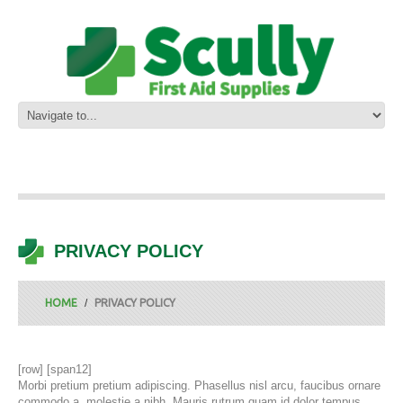
PRIVACY POLICY
HOME
PRIVACY POLICY
[row] [span12]
Morbi pretium pretium adipiscing. Phasellus nisl arcu, faucibus ornare
commodo a, molestie a nibh. Mauris rutrum quam id dolor tempus