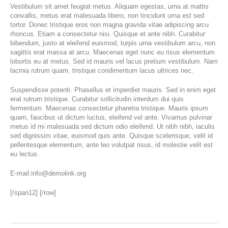
Vestibulum sit amet feugiat metus. Aliquam egestas, urna at mattis
convallis, metus erat malesuada libero, non tincidunt urna est sed
tortor. Donec tristique eros non magna gravida vitae adipiscing arcu
rhoncus. Etiam a consectetur nisi. Quisque et ante nibh. Curabitur
bibendum, justo at eleifend euismod, turpis urna vestibulum arcu, non
sagittis erat massa at arcu. Maecenas eget nunc eu risus elementum
lobortis eu at metus. Sed id mauris vel lacus pretium vestibulum. Nam
lacinia rutrum quam, tristique condimentum lacus ultrices nec.
Suspendisse potenti. Phasellus et imperdiet mauris. Sed in enim eget
erat rutrum tristique. Curabitur sollicitudin interdum dui quis
fermentum. Maecenas consectetur pharetra tristique. Mauris ipsum
quam, faucibus ut dictum luctus, eleifend vel ante. Vivamus pulvinar
metus id mi malesuada sed dictum odio eleifend. Ut nibh nibh, iaculis
sed dignissim vitae, euismod quis ante. Quisque scelerisque, velit id
pellentesque elementum, ante leo volutpat risus, id molestie velit est
eu lectus.
E-mail:
info@demolink.org
[/span12] [/row]