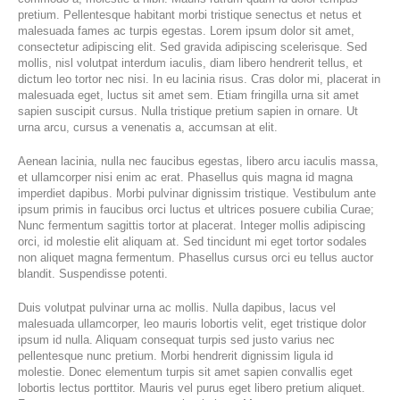
pretium. Pellentesque habitant morbi tristique senectus et netus et
malesuada fames ac turpis egestas. Lorem ipsum dolor sit amet,
consectetur adipiscing elit. Sed gravida adipiscing scelerisque. Sed
mollis, nisl volutpat interdum iaculis, diam libero hendrerit tellus, et
dictum leo tortor nec nisi. In eu lacinia risus. Cras dolor mi, placerat in
malesuada eget, luctus sit amet sem. Etiam fringilla urna sit amet
sapien suscipit cursus. Nulla tristique pretium sapien in ornare. Ut
urna arcu, cursus a venenatis a, accumsan at elit.
Aenean lacinia, nulla nec faucibus egestas, libero arcu iaculis massa,
et ullamcorper nisi enim ac erat. Phasellus quis magna id magna
imperdiet dapibus. Morbi pulvinar dignissim tristique. Vestibulum ante
ipsum primis in faucibus orci luctus et ultrices posuere cubilia Curae;
Nunc fermentum sagittis tortor at placerat. Integer mollis adipiscing
orci, id molestie elit aliquam at. Sed tincidunt mi eget tortor sodales
non aliquet magna fermentum. Phasellus cursus orci eu tellus auctor
blandit. Suspendisse potenti.
Duis volutpat pulvinar urna ac mollis. Nulla dapibus, lacus vel
malesuada ullamcorper, leo mauris lobortis velit, eget tristique dolor
ipsum id nulla. Aliquam consequat turpis sed justo varius nec
pellentesque nunc pretium. Morbi hendrerit dignissim ligula id
molestie. Donec elementum turpis sit amet sapien convallis eget
lobortis lectus porttitor. Mauris vel purus eget libero pretium aliquet.