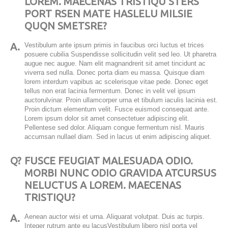
LOREM. MAECENAS TRISTIQU STERS
PORT RSEN MATE HASLELU MILSIE
QUQN SMETSRE?
A.
Vestibulum ante ipsum primis in faucibus orci luctus et trices
posuere cubilia Suspendisse sollicitudin velit sed leo. Ut pharetra
augue nec augue. Nam elit magnandrerit sit amet tincidunt ac
viverra sed nulla. Donec porta diam eu massa. Quisque diam
lorem interdum vapibus ac scelerisque vitae pede. Donec eget
tellus non erat lacinia fermentum. Donec in velit vel ipsum
auctorulvinar. Proin ullamcorper urna et tibulum iaculis lacinia est.
Proin dictum elementum velit. Fusce euismod consequat ante.
Lorem ipsum dolor sit amet consectetuer adipiscing elit.
Pellentese sed dolor. Aliquam congue fermentum nisl. Mauris
accumsan nullael diam. Sed in lacus ut enim adipiscing aliquet.
Q?
FUSCE FEUGIAT MALESUADA ODIO.
MORBI NUNC ODIO GRAVIDA ATCURSUS
NELUCTUS A LOREM. MAECENAS
TRISTIQU?
A.
Aenean auctor wisi et urna. Aliquarat volutpat. Duis ac turpis.
Integer rutrum ante eu lacusVestibulum libero nisl porta vel