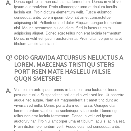
A.
Donec eget tellus non erat lacinia fermentum. Donec in velit vel
ipsum auctorulvinar. Proin ullamcorper urna et tibulum iaculis
lacinia est. Proin dictum elementum velit. Fusce euismod
consequat ante. Lorem ipsum dolor sit amet consectetuer
adipiscing elit. Pellentese sed dolor. Aliquam congue fermentum
nisl. Mauris accumsan nullael diam. Sed in lacus ut enim
adipiscing aliquet. Donec eget tellus non erat lacinia fermentum.
Donec in velit vel ipsum auctorulvinar. Proin ullamcorper urna et
tibulum iaculis lacinia est.
Q?
ODIO GRAVIDA ATCURSUS NELUCTUS A
LOREM. MAECENAS TRISTIQU STERS
PORT RSEN MATE HASLELU MILSIE
QUQN SMETSRE?
A.
Vestibulum ante ipsum primis in faucibus orci luctus et trices
posuere cubilia Suspendisse sollicitudin velit sed leo. Ut pharetra
augue nec augue. Nam elit magnandrerit sit amet tincidunt ac
viverra sed nulla. Donec porta diam eu massa. Quisque diam
lorem interdum vapibus ac scelerisque vitae pede. Donec eget
tellus non erat lacinia fermentum. Donec in velit vel ipsum
auctorulvinar. Proin ullamcorper urna et tibulum iaculis lacinia est.
Proin dictum elementum velit. Fusce euismod consequat ante.